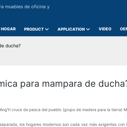
ra muebles de oficina y
HOGAR
VIDEO
OE
PRODUCT
APPLICATION
de ducha?
rámica para mampara de ducha
AngYi cruce de pesca del pueblo (grupo de madera para la tierra) M
eparada, los hogares modernos son cada vez más exigentes con las 