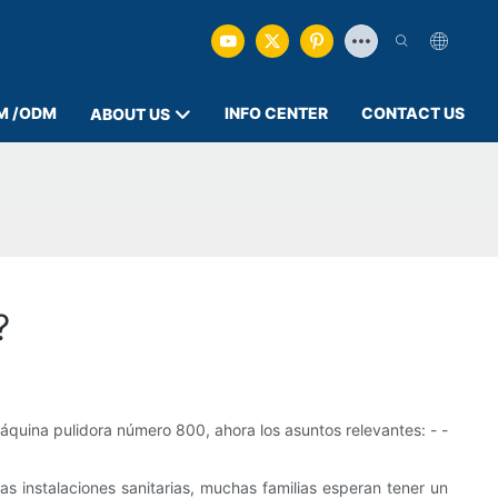
M /ODM
INFO CENTER
CONTACT US
ABOUT US
?
áquina pulidora número 800, ahora los asuntos relevantes: - -
instalaciones sanitarias, muchas familias esperan tener un