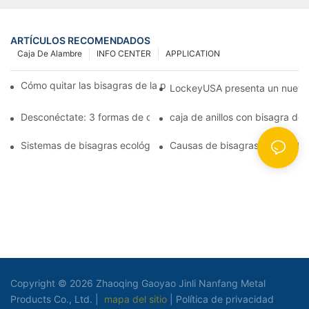
ARTÍCULOS RECOMENDADOS
Caja De Alambre
INFO CENTER
APPLICATION
Cómo quitar las bisagras de la puerta de su cocina, horno o est
LockeyUSA presenta un nuevo c
Desconéctate: 3 formas de crear puertas visualmente impactan
caja de anillos con bisagra de
Sistemas de bisagras ecológicas: juntas herméticas para puerta
Causas de bisagras de puerta 
Copyright © 2026 Zhaoqing Gaoyao Jinli Nanfang Metal
Products Co., Ltd. |
mapa del sitio
|
Política de privacidad