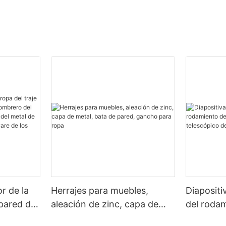
r de la
Herrajes para muebles,
Diapositi
 pared de
aleación de zinc, capa de
del rodam
ero del
metal, bata de pared,
cierre su