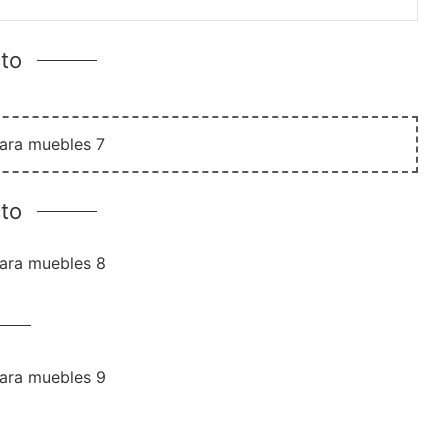
cto
to