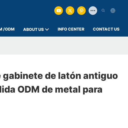
M /ODM
INFO CENTER
CONTACT US
ABOUT US
 gabinete de latón antiguo
lida ODM de metal para