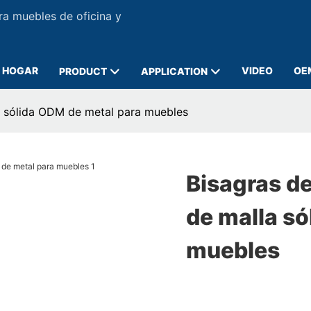
ra muebles de oficina y
HOGAR
VIDEO
OE
PRODUCT
APPLICATION
la sólida ODM de metal para muebles
Bisagras de
de malla só
muebles