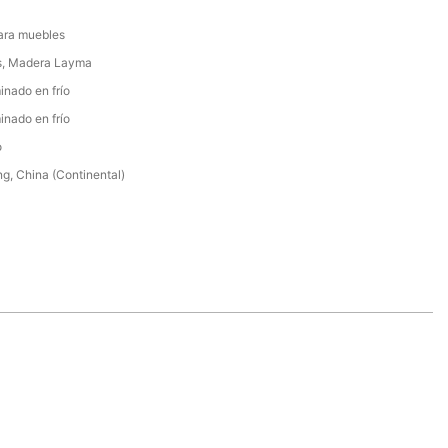
ara muebles
s, Madera Layma
inado en frío
inado en frío
o
, China (Continental)