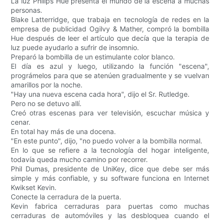
La luz Philips Hue presenta el mundo de la escena a muchas
personas.
Blake Latterridge, que trabaja en tecnología de redes en la
empresa de publicidad Ogilvy & Mather, compró la bombilla
Hue después de leer el artículo que decía que la terapia de
luz puede ayudarlo a sufrir de insomnio.
Preparó la bombilla de un estimulante color blanco.
El día es azul y luego, utilizando la función "escena",
prográmelos para que se atenúen gradualmente y se vuelvan
amarillos por la noche.
"Hay una nueva escena cada hora", dijo el Sr. Rutledge.
Pero no se detuvo allí.
Creó otras escenas para ver televisión, escuchar música y
cenar.
En total hay más de una docena.
"En este punto", dijo, "no puedo volver a la bombilla normal.
En lo que se refiere a la tecnología del hogar inteligente,
todavía queda mucho camino por recorrer.
Phil Dumas, presidente de UniKey, dice que debe ser más
simple y más confiable, y su software funciona en Internet
Kwikset Kevin.
Conecte la cerradura de la puerta.
Kevin fabrica cerraduras para puertas como muchas
cerraduras de automóviles y las desbloquea cuando el