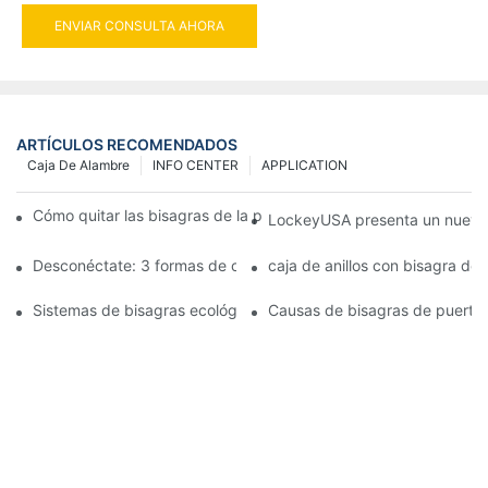
ENVIAR CONSULTA AHORA
ARTÍCULOS RECOMENDADOS
Caja De Alambre
INFO CENTER
APPLICATION
Cómo quitar las bisagras de la puerta de su cocina, horno o est
LockeyUSA presenta un nuevo c
Desconéctate: 3 formas de crear puertas visualmente impactan
caja de anillos con bisagra de
Sistemas de bisagras ecológicas: juntas herméticas para puerta
Causas de bisagras de puerta 