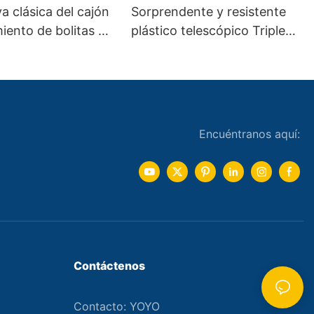
va clásica del cajón
Sorprendente y resistente
iento de bolitas del
plástico telescópico Triple
ave telescópico de
pliegue extensión completa
s resistente
rodamiento de bolas
Undermount Cierre Suave
riel deslizante de cajón
oculto
Encuéntranos aquí:
Contáctenos
Contacto: YOYO