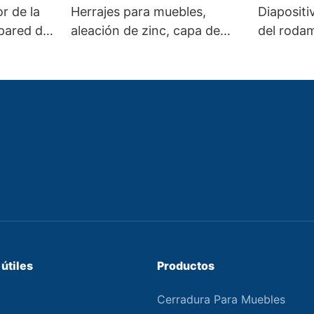
r de la
Herrajes para muebles,
Diapositi
 pared de
aleación de zinc, capa de
del rodam
ero del
metal, bata de pared,
cierre su
gancho para ropa
3 pliegue
l de la
l
ebles
útiles
Productos
Cerradura Para Muebles