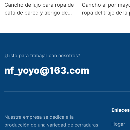
Gancho de lujo para ropa de
Gancho al por mayo
bata de pared y abrigo de
ropa del traje de la
metal de aleación de zinc
la capa y del sombr
cuarto de baño del
dormitorio del meta
aleación del cinc de
hardware de los mu
¿Listo para trabajar con nosotros?
nf_yoyo@163.com
Enlaces 
Nuestra empresa se dedica a la
Hogar
producción de una variedad de cerraduras