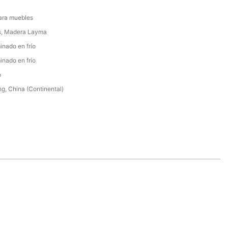
ara muebles
s, Madera Layma
inado en frío
inado en frío
o
, China (Continental)