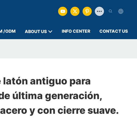
M /ODM
INFO CENTER
CONTACT US
ABOUT US
 latón antiguo para
de última generación,
 acero y con cierre suave.