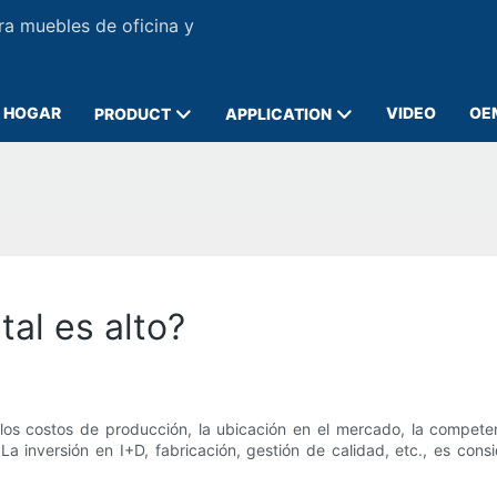
ra muebles de oficina y
HOGAR
VIDEO
OE
PRODUCT
APPLICATION
al es alto?
os costos de producción, la ubicación en el mercado, la competen
 inversión en I+D, fabricación, gestión de calidad, etc., es cons