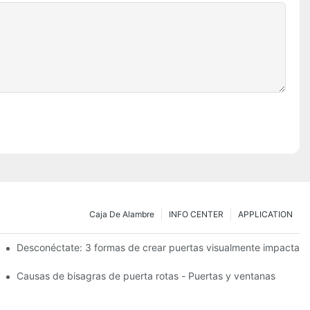
Caja De Alambre
INFO CENTER
APPLICATION
esistencia: el TB950 Magnum.
Desconéctate: 3 formas de crear puertas visualmente impactant
s de garaje elevadas.
Causas de bisagras de puerta rotas - Puertas y ventanas