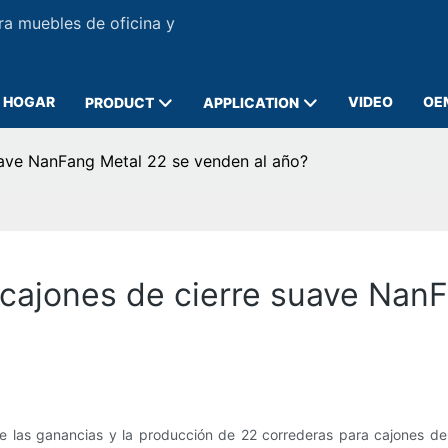
ra muebles de oficina y
HOGAR
VIDEO
OE
PRODUCT
APPLICATION
uave NanFang Metal 22 se venden al año?
cajones de cierre suave NanF
tre las ganancias y la producción de 22 correderas para cajones 