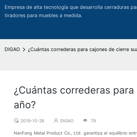
Empresa de alta tecnología que desarrolla cerraduras pa
tiradores para muebles a medida.
DIGAO
¿Cuántas correderas para cajones de cierre s
¿Cuántas correderas para 
año?
2019-10-26
DIGAO
79
NanFang Metal Product Co., Ltd. garantiza el equilibrio en