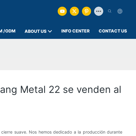
M /ODM
INFO CENTER
CONTACT US
ABOUT US
ang Metal 22 se venden al
de cierre suave. Nos hemos dedicado a la producción durante