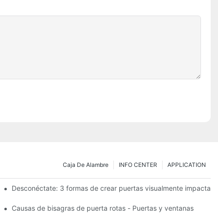
Caja De Alambre
INFO CENTER
APPLICATION
esistencia: el TB950 Magnum.
Desconéctate: 3 formas de crear puertas visualmente impactant
s de garaje elevadas.
Causas de bisagras de puerta rotas - Puertas y ventanas