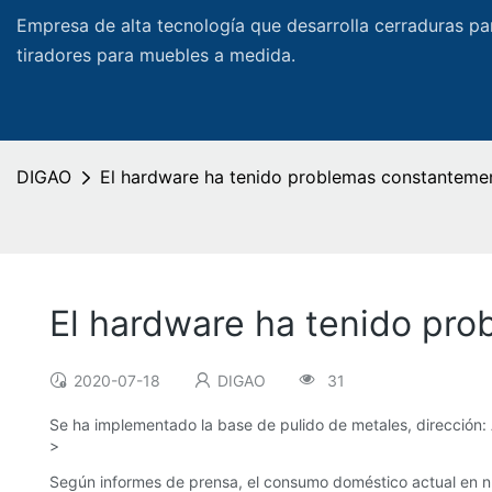
Empresa de alta tecnología que desarrolla cerraduras pa
tiradores para muebles a medida.
DIGAO
El hardware ha tenido problemas constantemen
El hardware ha tenido pro
2020-07-18
DIGAO
31
Se ha implementado la base de pulido de metales, dirección: 
>
Según informes de prensa, el consumo doméstico actual en nu