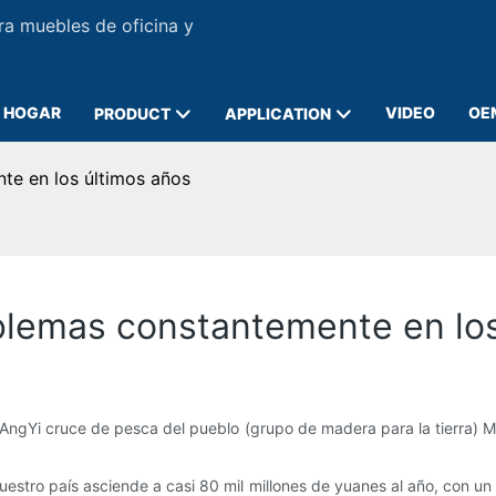
ra muebles de oficina y
HOGAR
VIDEO
OE
PRODUCT
APPLICATION
te en los últimos años
blemas constantemente en lo
AngYi cruce de pesca del pueblo (grupo de madera para la tierra) M
estro país asciende a casi 80 mil millones de yuanes al año, con un