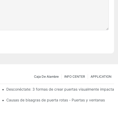
Caja De Alambre
INFO CENTER
APPLICATION
esistencia: el TB950 Magnum.
Desconéctate: 3 formas de crear puertas visualmente impactant
s de garaje elevadas.
Causas de bisagras de puerta rotas - Puertas y ventanas