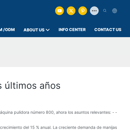
M /ODM
INFO CENTER
CONTACT US
ABOUT US
s últimos años
áquina pulidora número 800, ahora los asuntos relevantes: - -
 crecimiento del 15 % anual. La creciente demanda de manijas