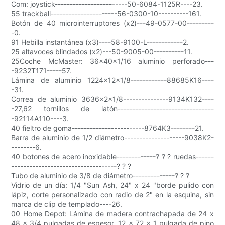
Com: joystick------------------------50-6084-1125R----23.
55 trackball----------------------56-0300-10----------161.
Botón de 40 microinterruptores (x2)---49-0577-00---------
-0.
91 Hebilla instantánea (x3)----58-9100-L------------2.
25 altavoces blindados (x2)---50-9005-00----------11.
25Coche McMaster: 36x40x1/16 aluminio perforado---
-9232T171-----57.
Lámina de aluminio 1224x12x1/8------------88685K16----
-31.
Correa de aluminio 3636x2x1/8---------------9134K132----
-27,62 tornillos de latón--------------------------------
-92114A110----3.
40 fieltro de goma------------------------8764K3--------21.
Barra de aluminio de 1/2 diámetro--------------------9038K2-
--------6.
40 botones de acero inoxidable-------------? ? ? ruedas------
-----------------------------------? ? ?
Tubo de aluminio de 3/8 de diámetro--------------? ? ?
Vidrio de un día: 1/4 "Sun Ash, 24" x 24 "borde pulido con
lápiz, corte personalizado con radio de 2" en la esquina, sin
marca de clip de templado----26.
00 Home Depot: Lámina de madera contrachapada de 24 x
48 x 3/4 pulgadas de espesor, 12 x 72 x 1 pulgada de pino