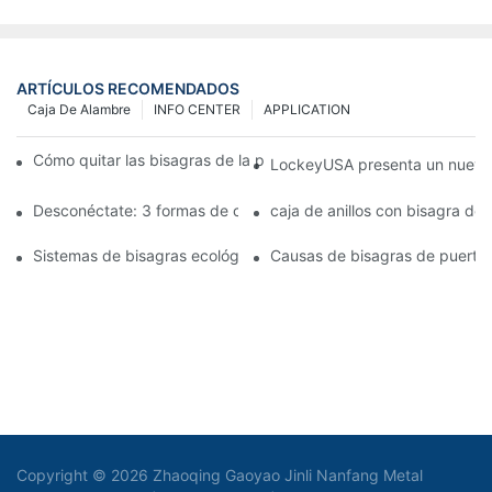
ARTÍCULOS RECOMENDADOS
Caja De Alambre
INFO CENTER
APPLICATION
Cómo quitar las bisagras de la puerta de su cocina, horno o est
LockeyUSA presenta un nuevo c
Desconéctate: 3 formas de crear puertas visualmente impactan
caja de anillos con bisagra de
Sistemas de bisagras ecológicas: juntas herméticas para puerta
Causas de bisagras de puerta 
Copyright © 2026 Zhaoqing Gaoyao Jinli Nanfang Metal