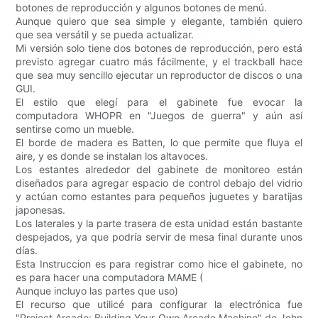
botones de reproducción y algunos botones de menú.
Aunque quiero que sea simple y elegante, también quiero
que sea versátil y se pueda actualizar.
Mi versión solo tiene dos botones de reproducción, pero está
previsto agregar cuatro más fácilmente, y el trackball hace
que sea muy sencillo ejecutar un reproductor de discos o una
GUI.
El estilo que elegí para el gabinete fue evocar la
computadora WHOPR en "Juegos de guerra" y aún así
sentirse como un mueble.
El borde de madera es Batten, lo que permite que fluya el
aire, y es donde se instalan los altavoces.
Los estantes alrededor del gabinete de monitoreo están
diseñados para agregar espacio de control debajo del vidrio
y actúan como estantes para pequeños juguetes y baratijas
japonesas.
Los laterales y la parte trasera de esta unidad están bastante
despejados, ya que podría servir de mesa final durante unos
días.
Esta Instruccion es para registrar como hice el gabinete, no
es para hacer una computadora MAME (
Aunque incluyo las partes que uso)
El recurso que utilicé para configurar la electrónica fue
"Project Arcade: Building Your Own Arcade Machine" de John