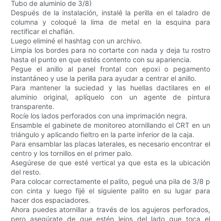
Tubo de aluminio de 3/8)
Después de la instalación, instalé la perilla en el taladro de
columna y coloqué la lima de metal en la esquina para
rectificar el chaflán.
Luego eliminé el hashtag con un archivo.
Limpia los bordes para no cortarte con nada y deja tu rostro
hasta el punto en que estés contento con su apariencia.
Pegue el anillo al panel frontal con epoxi o pegamento
instantáneo y use la perilla para ayudar a centrar el anillo.
Para mantener la suciedad y las huellas dactilares en el
aluminio original, aplíquelo con un agente de pintura
transparente.
Rocíe los lados perforados con una imprimación negra.
Ensamble el gabinete de monitoreo atornillando el CRT en un
triángulo y aplicando fieltro en la parte inferior de la caja.
Para ensamblar las placas laterales, es necesario encontrar el
centro y los tornillos en el primer palo.
Asegúrese de que esté vertical ya que esta es la ubicación
del resto.
Para colocar correctamente el palito, pegué una pila de 3/8 p
con cinta y luego fijé el siguiente palito en su lugar para
hacer dos espaciadores.
Ahora puedes atornillar a través de los agujeros perforados,
pero asegúrate de que estén lejos del lado que toca el