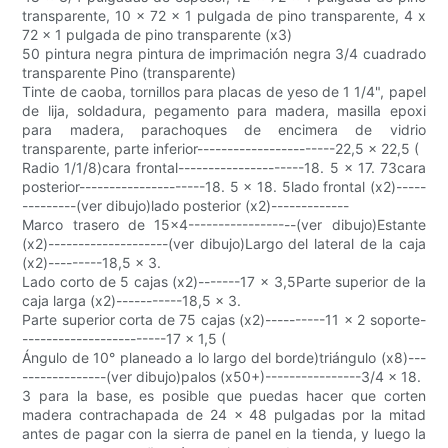
transparente, 10 x 72 x 1 pulgada de pino transparente, 4 x
72 x 1 pulgada de pino transparente (x3)
50 pintura negra pintura de imprimación negra 3/4 cuadrado
transparente Pino (transparente)
Tinte de caoba, tornillos para placas de yeso de 1 1/4", papel
de lija, soldadura, pegamento para madera, masilla epoxi
para madera, parachoques de encimera de vidrio
transparente, parte inferior-----------------------22,5 x 22,5 (
Radio 1/1/8)cara frontal---------------------18. 5 x 17. 73cara
posterior---------------------18. 5 x 18. 5lado frontal (x2)-----
---------(ver dibujo)lado posterior (x2)-------------
Marco trasero de 15x4------------------(ver dibujo)Estante
(x2)--------------------(ver dibujo)Largo del lateral de la caja
(x2)---------18,5 x 3.
Lado corto de 5 cajas (x2)-------17 x 3,5Parte superior de la
caja larga (x2)-----------18,5 x 3.
Parte superior corta de 75 cajas (x2)----------11 x 2 soporte-
------------------------17 x 1,5 (
Ángulo de 10° planeado a lo largo del borde)triángulo (x8)---
--------------(ver dibujo)palos (x50+)----------------3/4 x 18.
3 para la base, es posible que puedas hacer que corten
madera contrachapada de 24 x 48 pulgadas por la mitad
antes de pagar con la sierra de panel en la tienda, y luego la