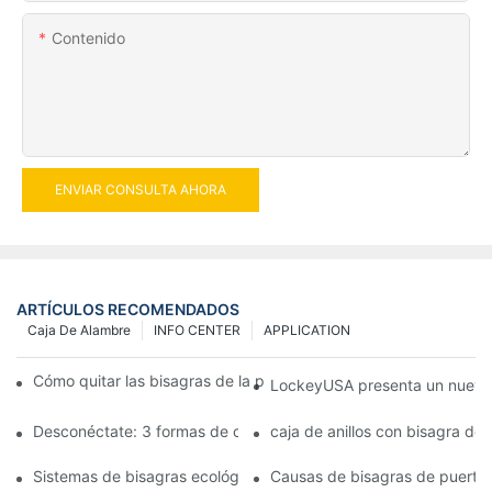
Contenido
ENVIAR CONSULTA AHORA
ARTÍCULOS RECOMENDADOS
Caja De Alambre
INFO CENTER
APPLICATION
Cómo quitar las bisagras de la puerta de su cocina, horno o est
LockeyUSA presenta un nuevo c
Desconéctate: 3 formas de crear puertas visualmente impactan
caja de anillos con bisagra de
Sistemas de bisagras ecológicas: juntas herméticas para puerta
Causas de bisagras de puerta 