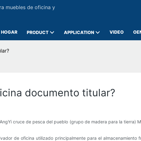
ra muebles de oficina y
HOGAR
VIDEO
OE
PRODUCT
APPLICATION
lar?
ficina documento titular?
AngYi cruce de pesca del pueblo (grupo de madera para la tierra) M
hivador de oficina utilizado principalmente para el almacenamiento 