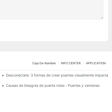
Caja De Alambre
INFO CENTER
APPLICATION
esistencia: el TB950 Magnum.
Desconéctate: 3 formas de crear puertas visualmente impactant
s de garaje elevadas.
Causas de bisagras de puerta rotas - Puertas y ventanas