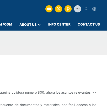
M /ODM
INFO CENTER
CONTACT US
ABOUT US
áquina pulidora número 800, ahora los asuntos relevantes: - -
frecuente de documentos y materiales, con fácil acceso a los