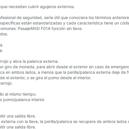
que necesitan cubrir agujeros externos.
ofesional de seguridad, sería útil que conociera los términos anteriore
 específicas están estandarizadas y cada característica tiene un có
 comunes: PasajeANSI F01A función sin llave.
ados.
a.
a.
cerrojo y abra la palanca externa.
un giro de moneda, para abrir desde el exterior en caso de emergenc
anca en ambos lados, a menos que la perilla/palanca externa deje de f
de el exterior, o se gira el pomo desde el interior.
errojo.
illo al mismo tiempo.
o pomo/palanca interior.
ir una salida libre.
externa con la llave, la perilla/palanca se recupera de ambos lados d
ir una salida libre.