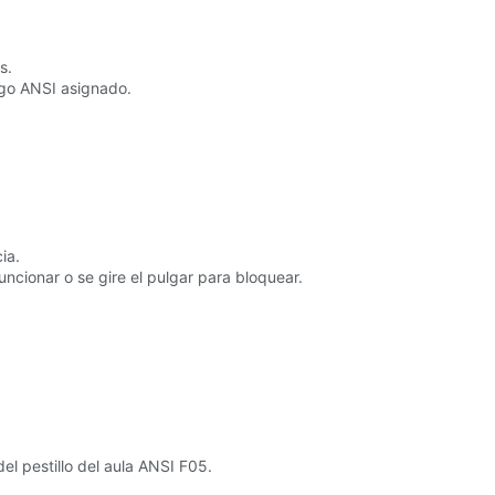
s.
digo ANSI asignado.
ia.
uncionar o se gire el pulgar para bloquear.
el pestillo del aula ANSI F05.