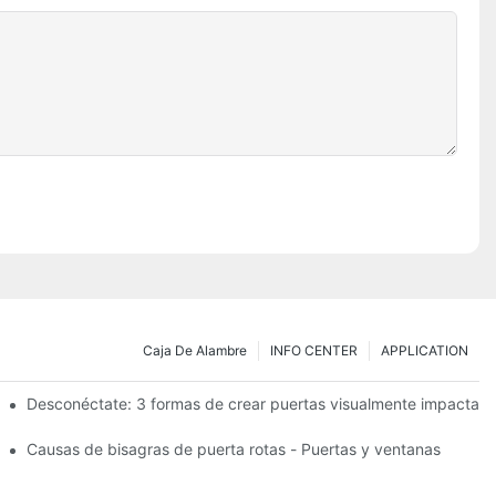
Caja De Alambre
INFO CENTER
APPLICATION
esistencia: el TB950 Magnum.
Desconéctate: 3 formas de crear puertas visualmente impactant
s de garaje elevadas.
Causas de bisagras de puerta rotas - Puertas y ventanas