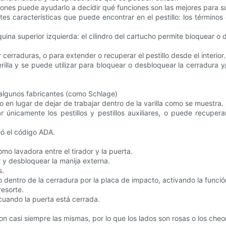
iones puede ayudarlo a decidir qué funciones son las mejores para su
es características que puede encontrar en el pestillo: los términos
ina superior izquierda: el cilindro del cartucho permite bloquear o d
erraduras, o para extender o recuperar el pestillo desde el interior.
perilla y se puede utilizar para bloquear o desbloquear la cerradura y/o
 algunos fabricantes (como Schlage)
o en lugar de dejar de trabajar dentro de la varilla como se muestra.
nicamente los pestillos y pestillos auxiliares, o puede recuperar lo
ó el código ADA.
 lavadora entre el tirador y la puerta.
 y desbloquear la manija externa.
s.
 dentro de la cerradura por la placa de impacto, activando la función d
esorte.
 cuando la puerta está cerrada.
on casi siempre las mismas, por lo que los lados son rosas o los che