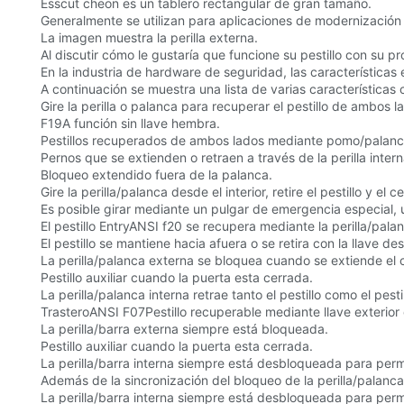
Esscut cheon es un tablero rectangular de gran tamaño.
Generalmente se utilizan para aplicaciones de modernización 
La imagen muestra la perilla externa.
Al discutir cómo le gustaría que funcione su pestillo con su pr
En la industria de hardware de seguridad, las características
A continuación se muestra una lista de varias características
Gire la perilla o palanca para recuperar el pestillo de ambos l
F19A función sin llave hembra.
Pestillos recuperados de ambos lados mediante pomo/palanc
Pernos que se extienden o retraen a través de la perilla intern
Bloqueo extendido fuera de la palanca.
Gire la perilla/palanca desde el interior, retire el pestillo y el 
Es posible girar mediante un pulgar de emergencia especial, 
El pestillo EntryANSI f20 se recupera mediante la perilla/pal
El pestillo se mantiene hacia afuera o se retira con la llave des
La perilla/palanca externa se bloquea cuando se extiende el c
Pestillo auxiliar cuando la puerta esta cerrada.
La perilla/palanca interna retrae tanto el pestillo como el pest
TrasteroANSI F07Pestillo recuperable mediante llave exterior 
La perilla/barra externa siempre está bloqueada.
Pestillo auxiliar cuando la puerta esta cerrada.
La perilla/barra interna siempre está desbloqueada para permit
Además de la sincronización del bloqueo de la perilla/palanca 
La perilla/barra interna siempre está desbloqueada para permit