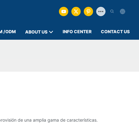
M /ODM
INFO CENTER
CONTACT US
ABOUT US
provisión de una amplia gama de características.