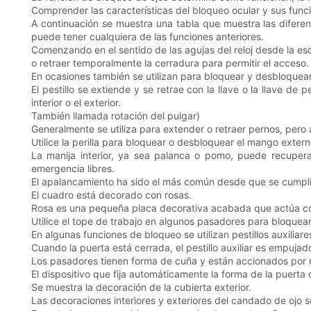
Comprender las características del bloqueo ocular y sus func
A continuación se muestra una tabla que muestra las diferent
puede tener cualquiera de las funciones anteriores.
Comenzando en el sentido de las agujas del reloj desde la esqu
o retraer temporalmente la cerradura para permitir el acceso.
En ocasiones también se utilizan para bloquear y desbloquear c
El pestillo se extiende y se retrae con la llave o la llave de 
interior o el exterior.
También llamada rotación del pulgar)
Generalmente se utiliza para extender o retraer pernos, pero
Utilice la perilla para bloquear o desbloquear el mango extern
La manija interior, ya sea palanca o pomo, puede recuperar ú
emergencia libres.
El apalancamiento ha sido el más común desde que se cumpli
El cuadro está decorado con rosas.
Rosa es una pequeña placa decorativa acabada que actúa como
Utilice el tope de trabajo en algunos pasadores para bloquear
En algunas funciones de bloqueo se utilizan pestillos auxiliare
Cuando la puerta está cerrada, el pestillo auxiliar es empujado
Los pasadores tienen forma de cuña y están accionados por r
El dispositivo que fija automáticamente la forma de la puerta
Se muestra la decoración de la cubierta exterior.
Las decoraciones interiores y exteriores del candado de ojo s