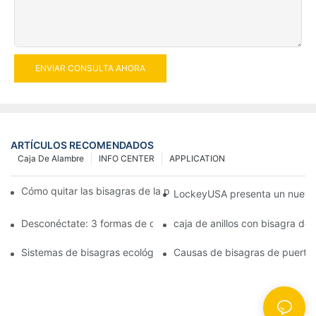
ENVIAR CONSULTA AHORA
ARTÍCULOS RECOMENDADOS
Caja De Alambre
INFO CENTER
APPLICATION
Cómo quitar las bisagras de la puerta de su cocina, horno o est
LockeyUSA presenta un nuevo c
Desconéctate: 3 formas de crear puertas visualmente impactan
caja de anillos con bisagra de
Sistemas de bisagras ecológicas: juntas herméticas para puerta
Causas de bisagras de puerta 